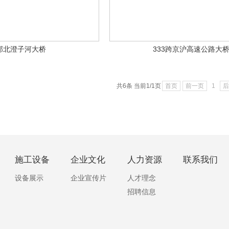
邮北澄子河大桥
333跨京沪高速公路大
共6条 当前1/1页
首页
前一页
1
后
施工设备
企业文化
人力资源
联系我们
设备展示
企业宣传片
人才理念
招聘信息