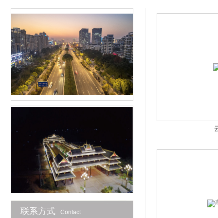
联系方式
Contact