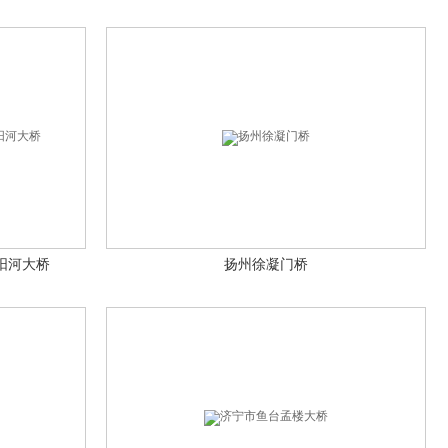
阳河大桥
扬州徐凝门桥