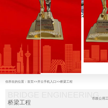
你所在的位置：
首页
>>
开云手机入口
>>
桥梁工程
BRIDGE ENGINEERING
市政公用
桥梁工程