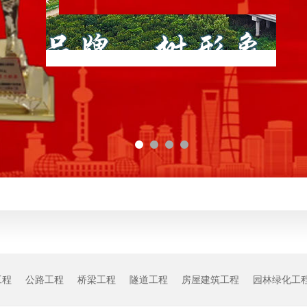
工程
公路工程
桥梁工程
隧道工程
房屋建筑工程
园林绿化工