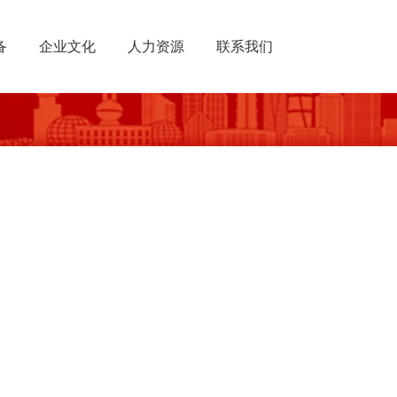
备
企业文化
人力资源
联系我们