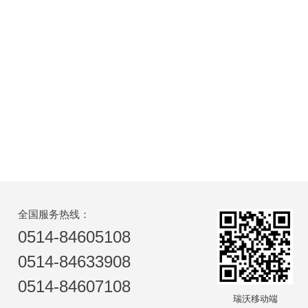
全国服务热线：
0514-84605108
0514-84633908
0514-84607108
瑞沃移动端