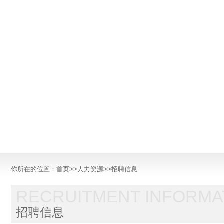
你所在的位置：
首页
>>
人力资源
>>
招聘信息
RECRUITMENT INFORMA
招聘信息